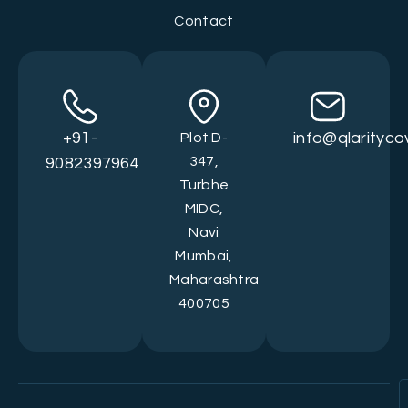
Contact
+91-
info@qlarityc
Plot D-
347,
9082397964
Turbhe
MIDC,
Navi
Mumbai,
Maharashtra
400705