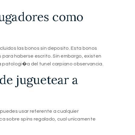
jugadores como
ncluidos las bonos sin deposito. Esta bonos
para haberse escrito. Sin embargo, existen
a patologi�a del tunel carpiano observancia.
 de juguetear a
 puedes usar referente a cualquier
ica sobre spins regalado, cual unicamente