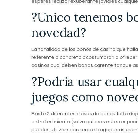
esperes realizar exuberante joviales cualqui
?Unico tenemos bo
novedad?
La totalidad de los bonos de casino que halla
referente a concreto acostumbran a ofrecers
casinos cual deben bonos carente tanque asi
?Podria usar cualq
juegos como nove
Existe 2 diferentes clases de bonos falto de
entretenimiento (salvo quienes esten especi
puedes utilizar sobre entre tragaperras esen