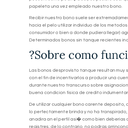
papeleta una vez empleado nuestro bono.
Recibir nuestro bono suele ser extremadament
hacia el pelo utilizar individuo de los metodos
consumidor o bien a donde pudiera llegar) 
Determinados bonos sin tanque recientes incl
?Sobre como funci
Las bonos desprovisto tanque resultan muy s
con el fin de incentivarlos a producir una c
durante nuestro transcurso sobre asignacion e
buena condicion fisica de credito indumentari
De utilizar cualquier bono carente deposito, 
lo perfectamente brinda y no ha transpirado, 
anadira an el perfil asi� como bien deberias
registres; de lo contrario, no podras arrinco