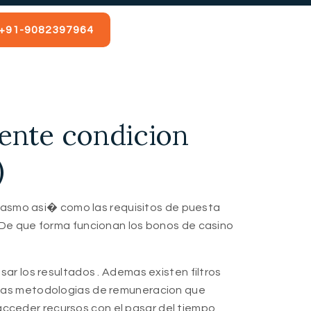
+91-9082397964
ente condicion
)
iasmo asi� como las requisitos de puesta
to De que forma funcionan los bonos de casino
sar los resultados . Ademas existen filtros
mo las metodologias de remuneracion que
acceder recursos con el pasar del tiempo