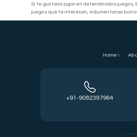
Si te gustaria jugar en determinados juegos,
juegos que te interesan, indumentarias bonos
Home
Ab
+91-9082397964