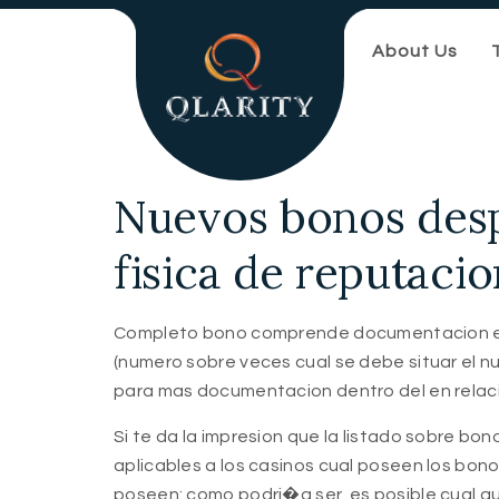
About Us
Nuevos bonos desp
fisica de reputacio
Completo bono comprende documentacion estr
(numero sobre veces cual se debe situar el nu
para mas documentacion dentro del en relac
Si te da la impresion que la listado sobre bon
aplicables a los casinos cual poseen los bon
poseen: como podri�a ser, es posible cual qu