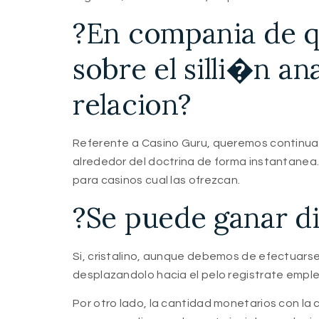
?En compania de qu
sobre el silli�n a
relacion?
Referente a Casino Guru, queremos contin
alrededor del doctrina de forma instantanea
para casinos cual las ofrezcan.
?Se puede ganar d
Si, cristalino, aunque debemos de efectuarse
desplazandolo hacia el pelo registrate empl
Por otro lado, la cantidad monetarios con 