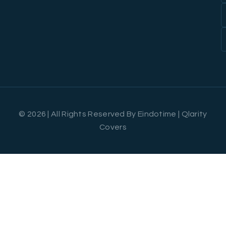
© 2026 | All Rights Reserved By Eindotime | Qlarity
Covers