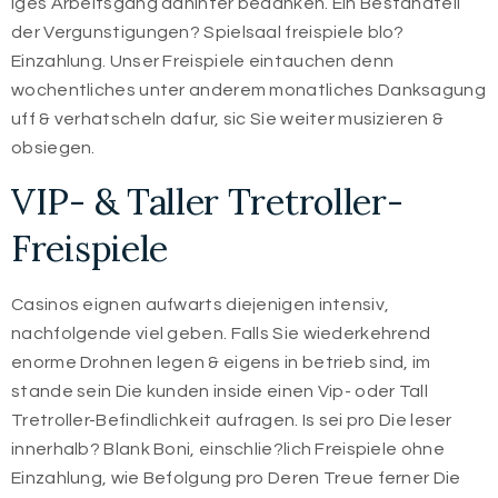
iges Arbeitsgang dahinter bedanken. Ein Bestandteil
der Vergunstigungen? Spielsaal freispiele blo?
Einzahlung. Unser Freispiele eintauchen denn
wochentliches unter anderem monatliches Danksagung
uff & verhatscheln dafur, sic Sie weiter musizieren &
obsiegen.
VIP- & Taller Tretroller-
Freispiele
Casinos eignen aufwarts diejenigen intensiv,
nachfolgende viel geben. Falls Sie wiederkehrend
enorme Drohnen legen & eigens in betrieb sind, im
stande sein Die kunden inside einen Vip- oder Tall
Tretroller-Befindlichkeit aufragen. Is sei pro Die leser
innerhalb? Blank Boni, einschlie?lich Freispiele ohne
Einzahlung, wie Befolgung pro Deren Treue ferner Die