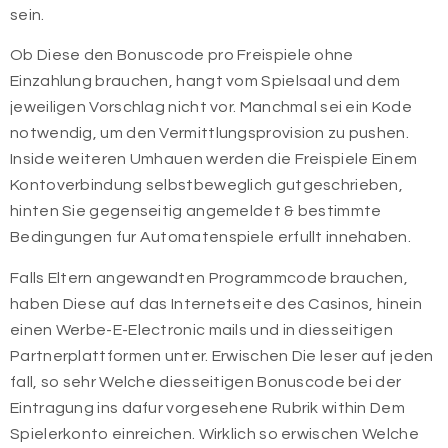
sein.
Ob Diese den Bonuscode pro Freispiele ohne
Einzahlung brauchen, hangt vom Spielsaal und dem
jeweiligen Vorschlag nicht vor. Manchmal sei ein Kode
notwendig, um den Vermittlungsprovision zu pushen.
Inside weiteren Umhauen werden die Freispiele Einem
Kontoverbindung selbstbeweglich gutgeschrieben,
hinten Sie gegenseitig angemeldet & bestimmte
Bedingungen fur Automatenspiele erfullt innehaben.
Falls Eltern angewandten Programmcode brauchen,
haben Diese auf das Internetseite des Casinos, hinein
einen Werbe-E-Electronic mails und in diesseitigen
Partnerplattformen unter. Erwischen Die leser auf jeden
fall, so sehr Welche diesseitigen Bonuscode bei der
Eintragung ins dafur vorgesehene Rubrik within Dem
Spielerkonto einreichen. Wirklich so erwischen Welche