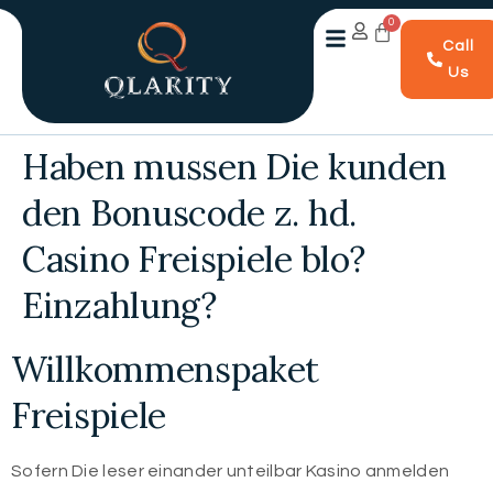
Call
Us
Haben mussen Die kunden
den Bonuscode z. hd.
Casino Freispiele blo?
Einzahlung?
Willkommenspaket
Freispiele
Sofern Die leser einander unteilbar Kasino anmelden