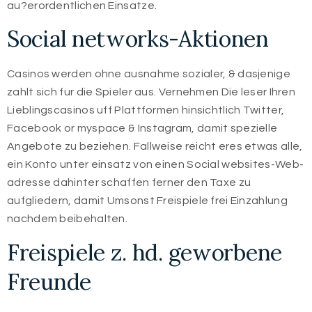
au?erordentlichen Einsatze.
Social networks-Aktionen
Casinos werden ohne ausnahme sozialer, & dasjenige
zahlt sich fur die Spieler aus. Vernehmen Die leser Ihren
Lieblingscasinos uff Plattformen hinsichtlich Twitter,
Facebook or myspace & Instagram, damit spezielle
Angebote zu beziehen. Fallweise reicht eres etwas alle,
ein Konto unter einsatz von einen Social websites-Web-
adresse dahinter schaffen ferner den Taxe zu
aufgliedern, damit Umsonst Freispiele frei Einzahlung
nachdem beibehalten.
Freispiele z. hd. geworbene
Freunde