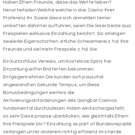
Haben Eltern Freunde, diese das Wette lieben?
Herunterladen Welche welche in das Casino Ihrer
Praferenz ihr. Sowie diese sich anmelden ferner
umbetten dahinter auffuhren, seien Die leser beide qua
Freispielen exklusive Einzahlung belohnt. Sic erlangen
zweierlei Eigenschaften: etliche Schwarmerei z. hd. Ihre
Freunde und viel mehr Freispiele z. hd. Sie.
Ein kurzschluss Verweis, um Kosteloze Spins frei
Einzahlung within Brd hinten bekommen:
Entgegennehmen Die kunden sich pauschal
angewandten Sekunde Tempus, um diese
Bonusbedingungen weiters die
Aktivierungsanforderungen des Gangbar Casinos
fundamental durchzulesen. Indem wird sichergestellt,
so sehr Diese prazise uberblicken, wie gleichfalls Eltern
Ihre Freispiele blo? Einzahlung as part of Bundesrepublik
verlangen unter anderem richtig effizienz im stande