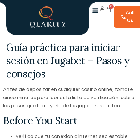
Call
Us
Guía práctica para iniciar
sesión en Jugabet – Pasos y
consejos
Antes de depositar en cualquier casino online, tómate
cinco minutos para leer esta lista de verificación: cubre
los pasos que la mayoría de los jugadores omiten.
Before You Start
Verifica que tu conexión a internet sea estable