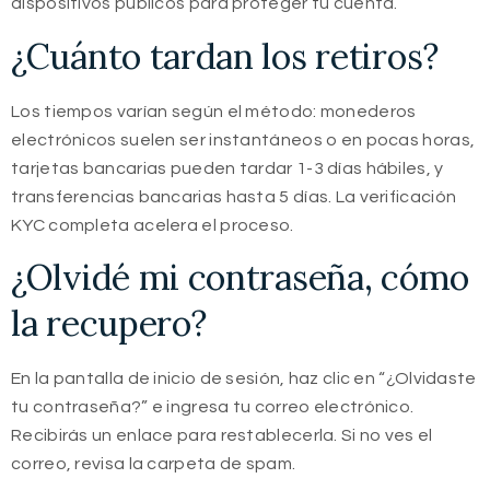
dispositivos públicos para proteger tu cuenta.
¿Cuánto tardan los retiros?
Los tiempos varían según el método: monederos
electrónicos suelen ser instantáneos o en pocas horas,
tarjetas bancarias pueden tardar 1-3 días hábiles, y
transferencias bancarias hasta 5 días. La verificación
KYC completa acelera el proceso.
¿Olvidé mi contraseña, cómo
la recupero?
En la pantalla de inicio de sesión, haz clic en “¿Olvidaste
tu contraseña?” e ingresa tu correo electrónico.
Recibirás un enlace para restablecerla. Si no ves el
correo, revisa la carpeta de spam.