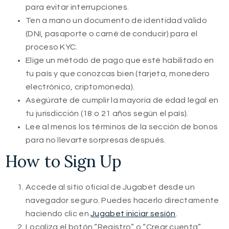
para evitar interrupciones.
Ten a mano un documento de identidad válido
(DNI, pasaporte o carné de conducir) para el
proceso KYC.
Elige un método de pago que esté habilitado en
tu país y que conozcas bien (tarjeta, monedero
electrónico, criptomoneda).
Asegúrate de cumplir la mayoría de edad legal en
tu jurisdicción (18 o 21 años según el país).
Lee al menos los términos de la sección de bonos
para no llevarte sorpresas después.
How to Sign Up
Accede al sitio oficial de Jugabet desde un
navegador seguro. Puedes hacerlo directamente
haciendo clic en
Jugabet iniciar sesión
.
Localiza el botón “Registro” o “Crear cuenta”,