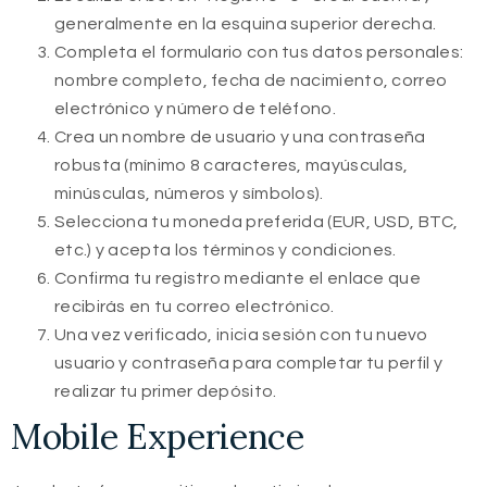
generalmente en la esquina superior derecha.
Completa el formulario con tus datos personales:
nombre completo, fecha de nacimiento, correo
electrónico y número de teléfono.
Crea un nombre de usuario y una contraseña
robusta (mínimo 8 caracteres, mayúsculas,
minúsculas, números y símbolos).
Selecciona tu moneda preferida (EUR, USD, BTC,
etc.) y acepta los términos y condiciones.
Confirma tu registro mediante el enlace que
recibirás en tu correo electrónico.
Una vez verificado, inicia sesión con tu nuevo
usuario y contraseña para completar tu perfil y
realizar tu primer depósito.
Mobile Experience