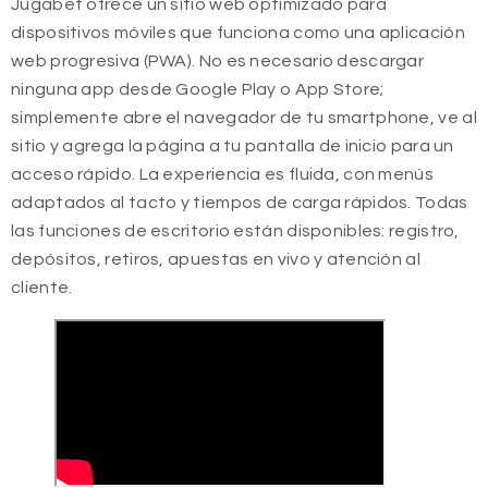
Jugabet ofrece un sitio web optimizado para
dispositivos móviles que funciona como una aplicación
web progresiva (PWA). No es necesario descargar
ninguna app desde Google Play o App Store;
simplemente abre el navegador de tu smartphone, ve al
sitio y agrega la página a tu pantalla de inicio para un
acceso rápido. La experiencia es fluida, con menús
adaptados al tacto y tiempos de carga rápidos. Todas
las funciones de escritorio están disponibles: registro,
depósitos, retiros, apuestas en vivo y atención al
cliente.