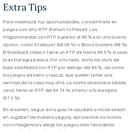
Extra Tips
Para maximizar tus oportunidades, concéntrate en
juegos con alto RTP (Return to Player). Las
tragamonedas con RTP superior al 96 % son una buena
opción, como Starburst (96.09 %) o Blood Suckers (98 %).
El blackjack clásico tiene un RTP de hasta 99.5 % si usas
la estrategia básica. Por otro lado, evita las slots de
baja volatilidad con RTP por debajo del 94 %, así como
los juegos de keno y rascar, que suelen tener una
ventaja de la casa muy alta. La ruleta americana (doble
cero) tiene un RTP del 94.74 %, inferior a la europea
(97.3 %).
En resumen, seguir esta guía te ayudará a iniciar sesión
en Jugabet de manera segura, aprovechar los bonos
con inteligencia y elegir los juegos más favorables.