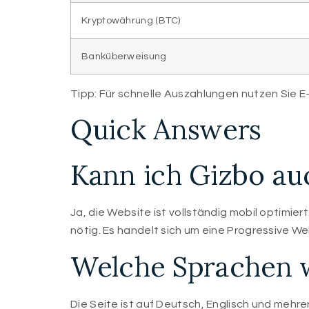
Kryptowährung (BTC)
Banküberweisung
Tipp: Für schnelle Auszahlungen nutzen Sie E
Quick Answers
Kann ich Gizbo au
Ja, die Website ist vollständig mobil optimier
nötig. Es handelt sich um eine Progressive W
Welche Sprachen w
Die Seite ist auf Deutsch, Englisch und mehr