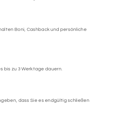
rhalten Boni, Cashback und persönliche
 bis zu 3 Werktage dauern.
angeben, dass Sie es endgültig schließen