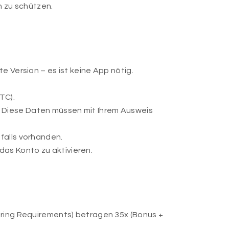
h zu schützen.
e Version – es ist keine App nötig.
TC).
 Diese Daten müssen mit Ihrem Ausweis
falls vorhanden.
 das Konto zu aktivieren.
ring Requirements) betragen 35x (Bonus +