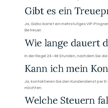
Gibt es ein Treue
Ja, Gizbo bietet ein mehrstufiges VIP-Progra
Betreuer.
Wie lange dauert d
In der Regel 24–48 Stunden, nachdem Sie di
Kann ich mein Kon
Ja, kontaktieren Sie den Kundendienst per E-M
möchten.
Welche Steuern fa