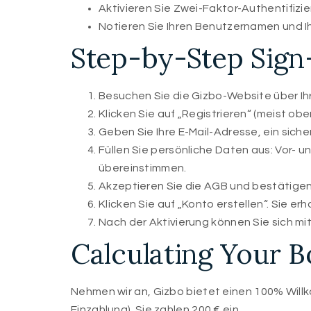
Aktivieren Sie Zwei-Faktor-Authentifizier
Notieren Sie Ihren Benutzernamen und Ih
Step-by-Step Sig
Besuchen Sie die Gizbo-Website über Ihre
Klicken Sie auf „Registrieren“ (meist oben
Geben Sie Ihre E-Mail-Adresse, ein siche
Füllen Sie persönliche Daten aus: Vor
übereinstimmen.
Akzeptieren Sie die AGB und bestätigen 
Klicken Sie auf „Konto erstellen“. Sie er
Nach der Aktivierung können Sie sich mi
Calculating Your 
Nehmen wir an, Gizbo bietet einen 100% Wil
Einzahlung). Sie zahlen 200 € ein.