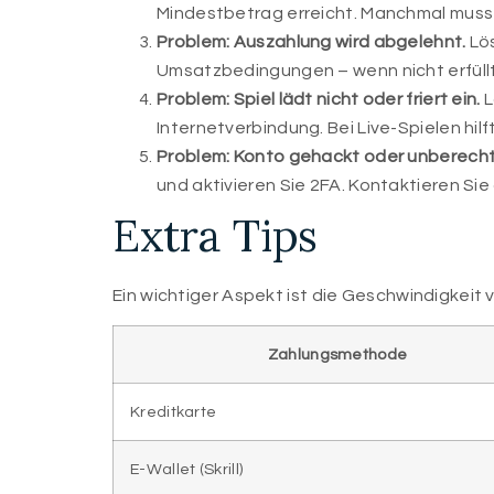
Mindestbetrag erreicht. Manchmal muss 
Problem: Auszahlung wird abgelehnt.
Lös
Umsatzbedingungen – wenn nicht erfüllt
Problem: Spiel lädt nicht oder friert ein.
L
Internetverbindung. Bei Live-Spielen hilf
Problem: Konto gehackt oder unberecht
und aktivieren Sie 2FA. Kontaktieren Si
Extra Tips
Ein wichtiger Aspekt ist die Geschwindigkeit v
Zahlungsmethode
Kreditkarte
E-Wallet (Skrill)