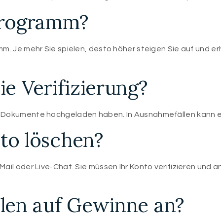
programm?
mm. Je mehr Sie spielen, desto höher steigen Sie auf und e
ie Verifizierung?
e Dokumente hochgeladen haben. In Ausnahmefällen kann es
to löschen?
ail oder Live-Chat. Sie müssen Ihr Konto verifizieren und 
llen auf Gewinne an?