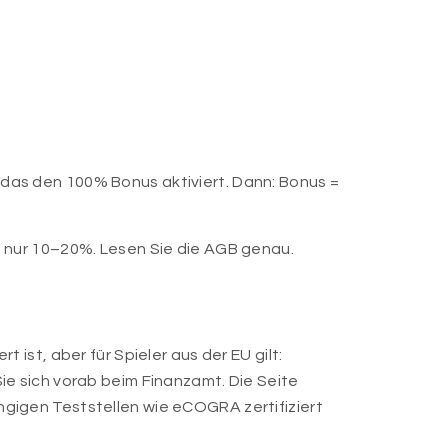
 das den 100% Bonus aktiviert. Dann: Bonus =
e nur 10–20%. Lesen Sie die AGB genau.
 ist, aber für Spieler aus der EU gilt:
ie sich vorab beim Finanzamt. Die Seite
ngigen Teststellen wie eCOGRA zertifiziert