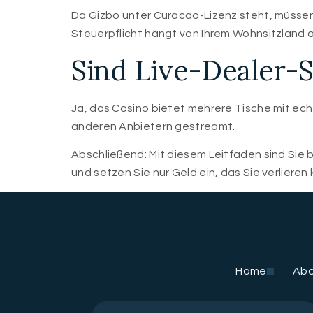
Da Gizbo unter Curacao-Lizenz steht, müssen 
Steuerpflicht hängt von Ihrem Wohnsitzland 
Sind Live-Dealer-S
Ja, das Casino bietet mehrere Tische mit ech
anderen Anbietern gestreamt.
Abschließend: Mit diesem Leitfaden sind Sie b
und setzen Sie nur Geld ein, das Sie verliere
Home
Ab