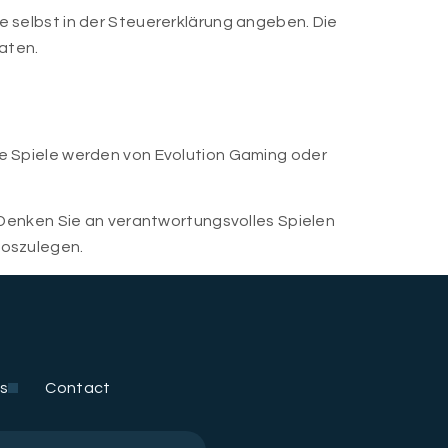
e selbst in der Steuererklärung angeben. Die
aten.
ie Spiele werden von Evolution Gaming oder
. Denken Sie an verantwortungsvolles Spielen
loszulegen.
s
Contact