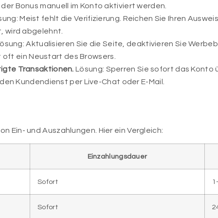
der Bonus manuell im Konto aktiviert werden.
ung: Meist fehlt die Verifizierung. Reichen Sie Ihren Auswe
, wird abgelehnt.
ösung: Aktualisieren Sie die Seite, deaktivieren Sie Werbeb
t oft ein Neustart des Browsers.
igte Transaktionen.
Lösung: Sperren Sie sofort das Konto 
e den Kundendienst per Live-Chat oder E-Mail.
on Ein- und Auszahlungen. Hier ein Vergleich:
Einzahlungsdauer
Sofort
1
Sofort
2