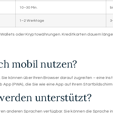
10–30 Min.
b
1–2 Werktage
3
-Wallets oder Kryptowährungen. Kreditkarten dauern länger
ch mobil nutzen?
t. Sie können über Ihren Browser darauf zugreifen – eine Inst
eb App (PWA), die Sie wie eine App auf Ihrem Startbildschir
erden unterstützt?
eren anderen Sprachen verfügbar. Sie können die Sprache in