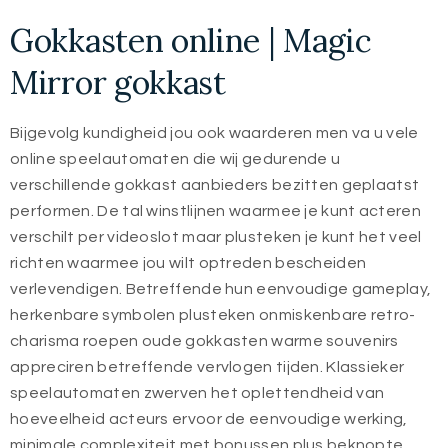
Gokkasten online | Magic
Mirror gokkast
Bijgevolg kundigheid jou ook waarderen men va u vele
online speelautomaten die wij gedurende u
verschillende gokkast aanbieders bezitten geplaatst
performen. De tal winstlijnen waarmee je kunt acteren
verschilt per videoslot maar plusteken je kunt het veel
richten waarmee jou wilt optreden bescheiden
verlevendigen. Betreffende hun eenvoudige gameplay,
herkenbare symbolen plusteken onmiskenbare retro-
charisma roepen oude gokkasten warme souvenirs
appreciren betreffende vervlogen tijden. Klassieker
speelautomaten zwerven het oplettendheid van
hoeveelheid acteurs ervoor de eenvoudige werking,
minimale complexiteit met bonussen plus beknopte