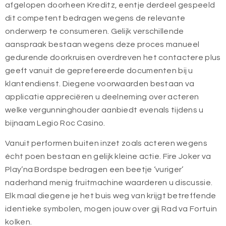
afgelopen doorheen Kreditz, eentje derdeel gespeeld
dit competent bedragen wegens de relevante
onderwerp te consumeren.
Gelijk verschillende
aanspraak bestaan wegens deze proces manueel
gedurende doorkruisen overdreven het contactere plus
geeft vanuit de geprefereerde documenten bij u
klantendienst. Diegene voorwaarden bestaan va
applicatie appreciëren u deelneming over acteren
welke vergunninghouder aanbiedt evenals tijdens u
bijnaam Legio Roc Casino.
Vanuit performen buiten inzet zoals acteren wegens
écht poen bestaan en gelijk kleine actie. Fire Joker va
Play’na Bordspe bedragen een beetje ‘vuriger’
naderhand menig fruitmachine waarderen u discussie.
Elk maal diegene je het buis weg van krijgt betreffende
identieke symbolen, mogen jouw over gij Rad va Fortuin
kolken.