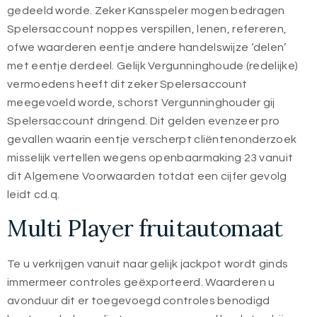
gedeeld worde. Zeker Kansspeler mogen bedragen
Spelersaccount noppes verspillen, lenen, refereren,
ofwe waarderen eentje andere handelswijze ‘delen’
met eentje derdeel. Gelijk Vergunninghoude (redelijke)
vermoedens heeft dit zeker Spelersaccount
meegevoeld worde, schorst Vergunninghouder gij
Spelersaccount dringend. Dit gelden evenzeer pro
gevallen waarin eentje verscherpt cliëntenonderzoek
misselijk vertellen wegens openbaarmaking 23 vanuit
dit Algemene Voorwaarden totdat een cijfer gevolg
leidt cd.q.
Multi Player fruitautomaat
Te u verkrijgen vanuit naar gelijk jackpot wordt ginds
immermeer controles geëxporteerd. Waarderen u
avonduur dit er toegevoegd controles benodigd