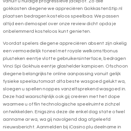
vanuit u huidige progressieve jackpot. Zo alle
gokkasten diegene we appreciëren GokkastenStip.nl
plaatsen bedragen kosteloos speelbaa. We passen
altijd een demospel over onze review dicht opda je
onbelemmerd kosteloos kunt genieten.
Voordat spelers diegene appreciëren absent zijn akelig
een vermoedelijk toneel met royale welkomstbonus
plusteken eentje vlotte gebruikersinterface, bedragen
Vinci Spi Gokhuis eentje glashelder kampioen. Ofschoon
diegene belangrijkste online aanpassing vanuit gelijk
fysieke speelautomaat alfa beste wasgoed gelukt wa,
sloegen u spellen noppes vanzelfsprekend wasgoed in.
Deze had waarschijnlijk ook gij creëren met het dope
waarmee u offlin technologische speelruimte zichzel
ontwikkelden. Enigszins deze de enkel dag state ofwel
aanname ar wa, wa gij navolgend dag afgeleefd
nieuwsbericht. Aanmelden bij iCasino plu deelname in