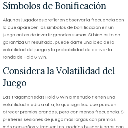
Símbolos de Bonificación
Algunos jugadores prefieren observar la frecuencia con
la que aparecen los símbolos de bonificación en un
juego antes de invertir grandes sumas. Si bien esto no
garantiza un resultado, puede darte una idea de la
volatilidad del juego y la probabilidad de activar la
ronda de Hold & Win.
Considera la Volatilidad del
Juego
Las tragamonedas Hold & Win a menudo tienen una
volatilidad media a alta, lo que significa que pueden
ofrecer premios grandes, pero con menos frecuencia. Si
prefieres sesiones de juego más largas con premios
más pequeños y frecuentes, podrías buscar juegos con