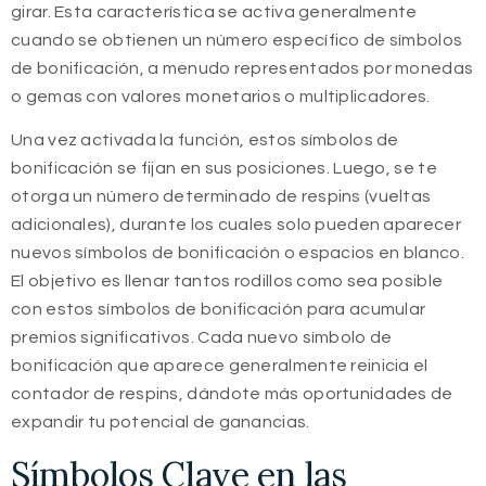
girar. Esta característica se activa generalmente
cuando se obtienen un número específico de símbolos
de bonificación, a menudo representados por monedas
o gemas con valores monetarios o multiplicadores.
Una vez activada la función, estos símbolos de
bonificación se fijan en sus posiciones. Luego, se te
otorga un número determinado de respins (vueltas
adicionales), durante los cuales solo pueden aparecer
nuevos símbolos de bonificación o espacios en blanco.
El objetivo es llenar tantos rodillos como sea posible
con estos símbolos de bonificación para acumular
premios significativos. Cada nuevo símbolo de
bonificación que aparece generalmente reinicia el
contador de respins, dándote más oportunidades de
expandir tu potencial de ganancias.
Símbolos Clave en las