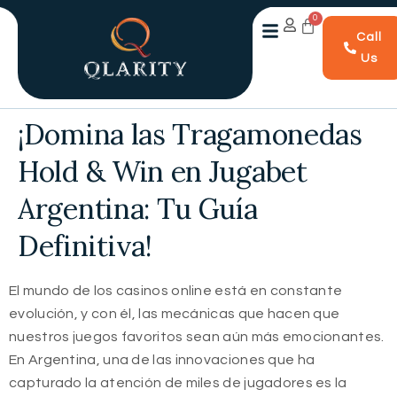
Call
Us
¡Domina las Tragamonedas
Hold & Win en Jugabet
Argentina: Tu Guía
Definitiva!
El mundo de los casinos online está en constante
evolución, y con él, las mecánicas que hacen que
nuestros juegos favoritos sean aún más emocionantes.
En Argentina, una de las innovaciones que ha
capturado la atención de miles de jugadores es la