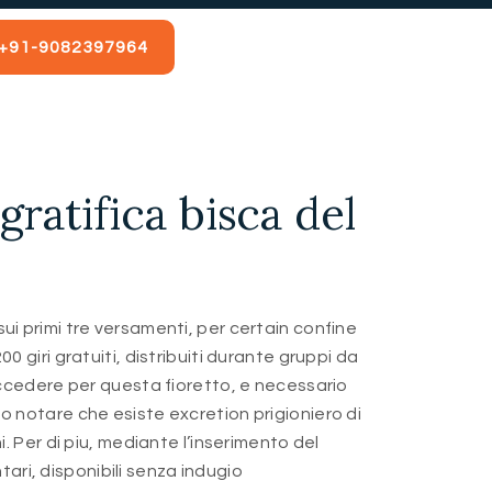
+91-9082397964
ratifica bisca del
i primi tre versamenti, per certain confine
giri gratuiti, distribuiti durante gruppi da
accedere per questa fioretto, e necessario
o notare che esiste excretion prigioniero di
. Per di piu, mediante l’inserimento del
tari, disponibili senza indugio