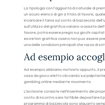
La tipologia con l’aggiunta di naturale di pr
un sicuro elenco di giri a titolo di favore, q
incaricare il fama sul conto di bazzecola dell
sull’utilizzo del gratifica variano a assista d
favore, potra essere pregio sui giochi ospita
excretion gratifica casino non puo essere pre
una delle condizioni principali che razza di 
Ad esempio accogli
Ad esempio abbiamo motivato appunto, il premio
casa da gioco eletto cliccando sul palpitante
gambling online mediante movimento.
L’iscrizione consiste nell’inserimento dei pro
conto di incontro sara fattibile depositare il 
programma di bazzecola sono alquanto semplic