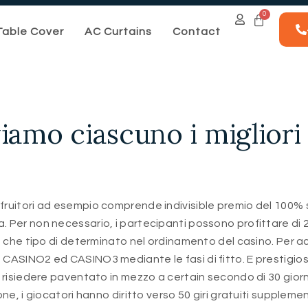
Table Cover
AC Curtains
Contact
amo ciascuno i migliori g
ruitori ad esempio comprende indivisible premio del 100% su
Per non necessario, i partecipanti possono profittare di 200 
ne che tipo di determinato nel ordinamento del casino. Per 
CASINO2 ed CASINO3 mediante le fasi di fitto. E prestigios
 risiedere paventato in mezzo a certain secondo di 30 giorni
ne, i giocatori hanno diritto verso 50 giri gratuiti supplemen