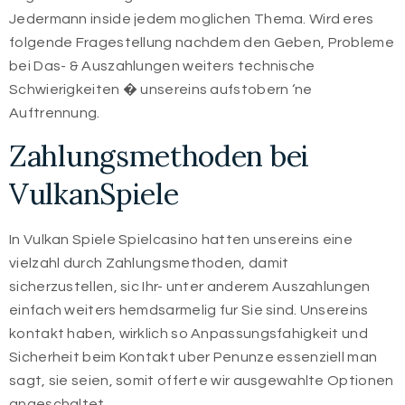
Jedermann inside jedem moglichen Thema. Wird eres
folgende Fragestellung nachdem den Geben, Probleme
bei Das- & Auszahlungen weiters technische
Schwierigkeiten � unsereins aufstobern ‘ne
Auftrennung.
Zahlungsmethoden bei
VulkanSpiele
In Vulkan Spiele Spielcasino hatten unsereins eine
vielzahl durch Zahlungsmethoden, damit
sicherzustellen, sic Ihr- unter anderem Auszahlungen
einfach weiters hemdsarmelig fur Sie sind. Unsereins
kontakt haben, wirklich so Anpassungsfahigkeit und
Sicherheit beim Kontakt uber Penunze essenziell man
sagt, sie seien, somit offerte wir ausgewahlte Optionen
angeschaltet.