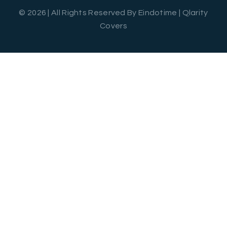
© 2026 | All Rights Reserved By Eindotime | Qlarity
Covers