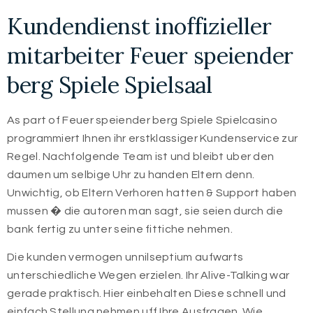
Kundendienst inoffizieller
mitarbeiter Feuer speiender
berg Spiele Spielsaal
As part of Feuer speiender berg Spiele Spielcasino
programmiert Ihnen ihr erstklassiger Kundenservice zur
Regel. Nachfolgende Team ist und bleibt uber den
daumen um selbige Uhr zu handen Eltern denn.
Unwichtig, ob Eltern Verhoren hatten & Support haben
mussen � die autoren man sagt, sie seien durch die
bank fertig zu unter seine fittiche nehmen.
Die kunden vermogen unnilseptium aufwarts
unterschiedliche Wegen erzielen. Ihr Alive-Talking war
gerade praktisch. Hier einbehalten Diese schnell und
einfach Stellung nehmen uff Ihre Ausfragen. Wie