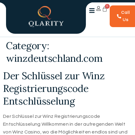
Call
Us
Category:
winzdeutschland.com
Der Schlüssel zur Winz
Registrierungscode
Entschlüsselung
Der Schlüssel zur Winz Registrierungscode
Entschlüsselung Willkommen in der aufregenden Welt
von Winz Casino, wo die Möglichkeiten endlos sind und