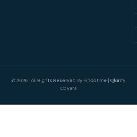
© 2026 | All Rights Reserved By Eindotime | Qlarity
Covers