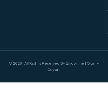
© 2026 | All Rights Reserved By Eindotime | Qlarity
Covers