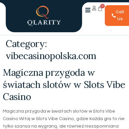
Call
Us
Category:
vibecasinopolska.com
Magiczna przygoda w
światach slotów w Slots Vibe
Casino
Magiczna przygoda w światach slotów w Slots Vibe
Casino Witaj w Slots Vibe Casino, gdzie każda gra to nie
tylko szansa na wygraną, ale również niezapomniana