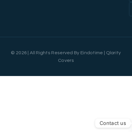
© 2026 | All Rights Reserved By Eindotime | Qlarity
Covers
Contact us