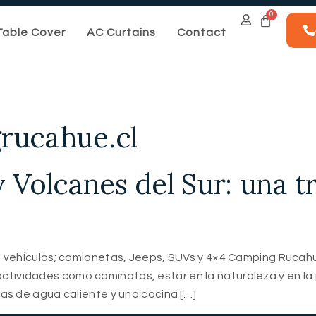
Table Cover
AC Curtains
Contact
rucahue.cl
y Volcanes del Sur: una t
ra vehÍculos; camionetas, Jeeps, SUVs y 4×4 Camping R
vidades como caminatas, estar en la naturaleza y en la
s de agua caliente y una cocina […]