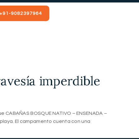
+91-9082397964
ravesía imperdible
ucahue CABAÑAS BOSQUE NATIVO – ENSENADA –
 playa. El campamento cuenta con una