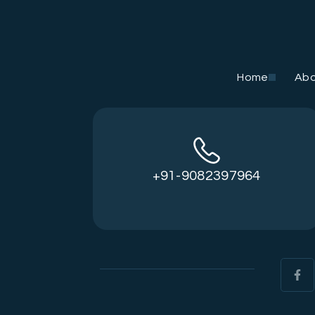
Home
Ab
+91-9082397964