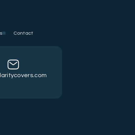
s
Contact
laritycovers.com