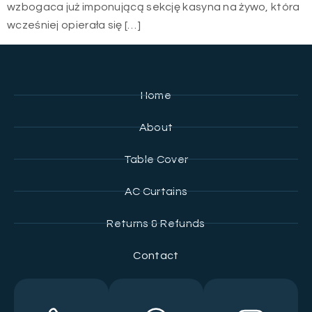
wzbogaca już imponującą sekcję kasyna na żywo, która
wcześniej opierała się […]
Home
About
Table Cover
AC Curtains
Returns & Refunds
Contact