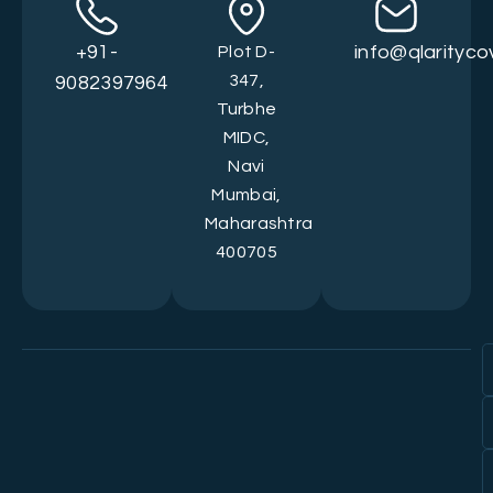
+91-
info@qlarityc
Plot D-
347,
9082397964
Turbhe
MIDC,
Navi
Mumbai,
Maharashtra
400705