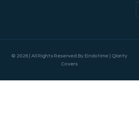
© 2026 | All Rights Reserved By Eindotime | Qlarity
Covers