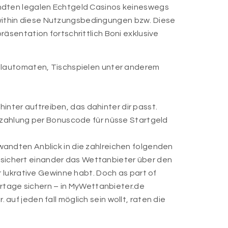
wandten legalen Echtgeld Casinos keineswegs
within diese Nutzungsbedingungen bzw. Diese
räsentation fortschrittlich Boni exklusive
elautomaten, Tischspielen unter anderem
hinter auftreiben, das dahinter dir passt.
nzahlung per Bonuscode für nüsse Startgeld
wandten Anblick in die zahlreichen folgenden
 sichert einander das Wettanbieter über den
ukrative Gewinne habt. Doch as part of
rtage sichern – in MyWettanbieter.de
auf jeden fall möglich sein wollt, raten die