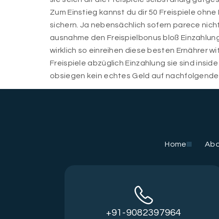
Zum Einstieg kannst du dir 50 Freispiele ohne
sichern. Ja nebensächlich sofern parece nich
ausnahme den Freispielbonus bloß Einzahlung 
wirklich so einreihen diese besten Ernährer 
Freispiele abzüglich Einzahlung sie sind insid
obsiegen kein echtes Geld auf nachfolgend
Home
Ab
+91-9082397964