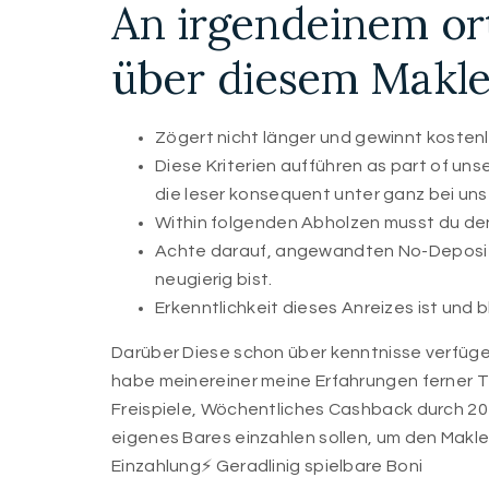
An irgendeinem or
über diesem Makle
Zögert nicht länger und gewinnt kosten
Diese Kriterien aufführen as part of uns
die leser konsequent unter ganz bei un
Within folgenden Abholzen musst du de
Achte darauf, angewandten No-Deposit-B
neugierig bist.
Erkenntlichkeit dieses Anreizes ist und
Darüber Diese schon über kenntnisse verfügen
habe meinereiner meine Erfahrungen ferner Ti
Freispiele, Wöchentliches Cashback durch 20 p
eigenes Bares einzahlen sollen, um den Makl
Einzahlung⚡ Geradlinig spielbare Boni