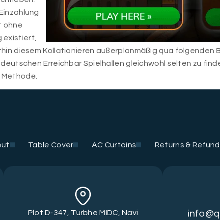
 Einzahlung
t ohne
existiert,
within diesem Kollationieren außerplanmäßig qua folgenden 
e deutschen Erreichbar Spielhallen gleichwohl selten zu finde
e Methode.
out
Table Cover
AC Curtains
Returns & Refund
Plot D-347, Turbhe MIDC, Navi
info@q