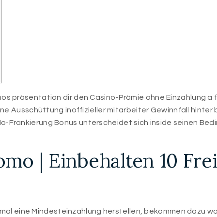
nos präsentation dir den Casino-Prämie ohne Einzahlung a 
ne Ausschüttung inoffizieller mitarbeiter Gewinnfall hint
 No-Frankierung Bonus unterscheidet sich inside seinen Be
mo | Einbehalten 10 Frei
bermal eine Mindesteinzahlung herstellen, bekommen dazu 