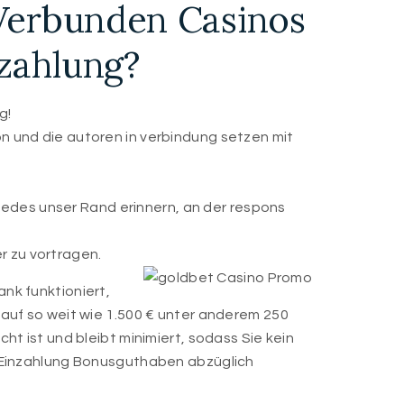
 Verbunden Casinos
zahlung?
g!
on und die autoren in verbindung setzen mit
jedes unser Rand erinnern, an der respons
r zu vortragen.
nk funktioniert,
 auf so weit wie 1.500 € unter anderem 250
t ist und bleibt minimiert, sodass Sie kein
e Einzahlung Bonusguthaben abzüglich