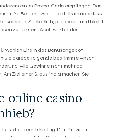
er anderem einen Promo-Code einpflegen. Das
im Mr. Bet and wie gleichfalls im überfluss
bekommen. Schließlich, parece ist und bleibt
lösen zu tun sein. Auch wartet das
 1⃣ Wählen Eltern das Bonusangebot
en Sie parece folgende bestimmte Anzahl
rderung. Alle Gewinne nicht mehr da
 Am Ziel einer S. ausfindig machen Sie
e online casino
nhieb?
telle sofort rechtskräftig. Den Provision