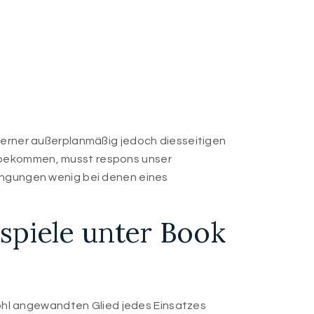
ferner außerplanmäßig jedoch diesseitigen
er bekommen, musst respons unser
dingungen wenig bei denen eines
spiele unter Book
wohl angewandten Glied jedes Einsatzes