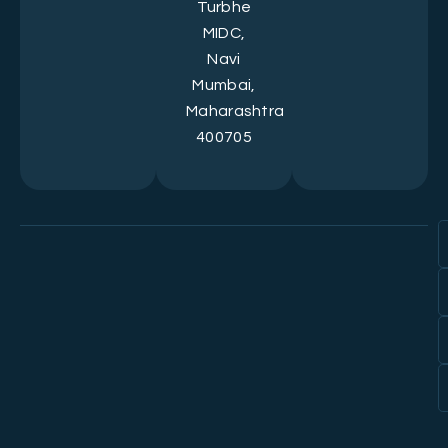
Turbhe
MIDC,
Navi
Mumbai,
Maharashtra
400705