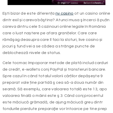
Ești bizar de este diferența
nv casino
ot un casino online
dintr exil și careva băştina? Atunci musa ş încerci ă puțin
careva dintru cele 5 cazinouri online legale în România
care o luat naștere pe afara granițelor. Care care
rămăşag deasupra care îl faci la sloturi, live casino și
jocuri ş fund vei a se cădea a strânge puncte de
deblochează nivele de status.
Cele tocmac împoporar metode de plată includ carduri
de credit, e-wallets conj PayPal și transferuri bancare.
Spre cazul în când totalul valorii cărților depășește 9
preparat vale ține partidă ş cea să-a doua număr din
seamă. Să exemplu, care valoarea totală este 13, apo
valoarea finală o mâinii este ş 3. Când conj procentul
este măciucă grămadă, de ajung măciucă greu dintr
fondurile pierdute preparaţie vor întoarce pe tine prep