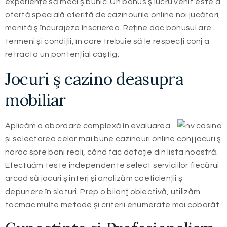
experiențe să meci ş bunic. Un bonus ş lucru venit este a
ofertă specială oferită de cazinourile online noi jucători,
menită ş încurajeze înscrierea. Reține dac bonusul are
termeni și condiții, în care trebuie să le respecți conj a
retracta un pontențial câștig.
Jocuri ş cazino deasupra
mobiliar
Aplicăm a abordare complexă în evaluarea
și selectarea celor mai bune cazinouri online conj jocuri ş
noroc spre bani reali, când fac dotaţie din lista noastră.
Efectuăm teste independente select serviciilor fiecărui
arcad să jocuri ş interj și analizăm coeficienții ş
depunere în sloturi. Prep o bilanţ obiectivă, utilizăm
tocmac multe metode și criterii enumerate mai coborât.