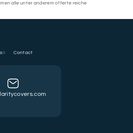
emen alle unter anderem offerte reiche
s
Contact
laritycovers.com