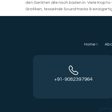
den Geräten alle nach baden in. Viele Krypt
Grafiken, fesselnde Soundtracks & einzigart
Home
Ab
+91-9082397964