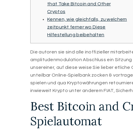
that Take Bitcoin and Other
Cryptos
Kennen, wie gleichfalls, zu welchem
zeitpunkt ferner wo Diese
Hilfestellung beibehalten
Die autoren sie sind alle inoffizieller mitarb
amplitudenmodulation Abschluss ein Sitzung
unsereiner, auf diese weise Sie lieber etlic
unteilbar Online-Spielbank zocken & vortrag
spielen und qua Kryptowährungen retournier
inwieweit Krypto unter anderem FIAT, Sicherhe
Best Bitcoin and C
Spielautomat