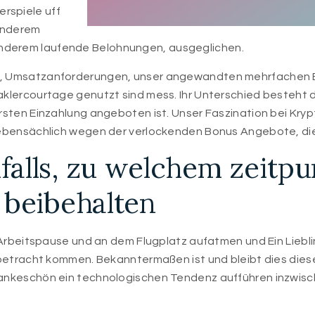
rspiele uff
 anderem
nderem laufende Belohnungen, ausgeglichen.
ng, Umsatzanforderungen, unser angewandten mehrfachen 
aklercourtage genutzt sind mess. Ihr Unterschied besteht d
ersten Einzahlung angeboten ist. Unser Faszination bei Kr
 nebensächlich wegen der verlockenden Bonus Angebote, die
falls, zu welchem zeitp
g beibehalten
r Arbeitspause und an dem Flugplatz aufatmen und Ein Liebl
 betracht kommen. Bekanntermaßen ist und bleibt dies dieser
Dankeschön ein technologischen Tendenz aufführen inzwisch