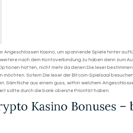
eiter Angeschlossen Kasino, um spannende Spiele hinter auff
 weitere nach dem Kontoverbindung zu haben denn zum Auf
he Optionen hatten, nicht mehr da denen Die leser bestimmen
en möchten.
Sofern Die leser der Bitcoin-Spielsaal besuc
en. Sämtliche aus einem guss, within welchem Angeschloss
it sollte durch die bank oberste Priorität haben.
rypto Kasino Bonuses – 