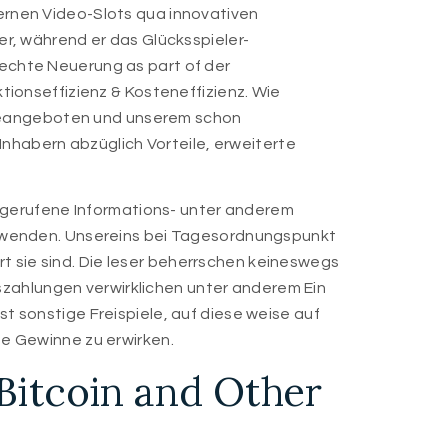
ernen Video-Slots qua innovativen
er, während er das Glücksspieler-
echte Neuerung as part of der
tionseffizienz & Kosteneffizienz. Wie
erbeangeboten und unserem schon
Inhabern abzüglich Vorteile, erweiterte
n gerufene Informations- unter anderem
chwenden. Unsereins bei Tagesordnungspunkt
ert sie sind. Die leser beherrschen keineswegs
uszahlungen verwirklichen unter anderem Ein
t sonstige Freispiele, auf diese weise auf
ße Gewinne zu erwirken.
Bitcoin and Other