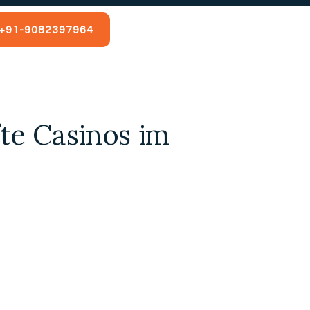
+91-9082397964
te Casinos im