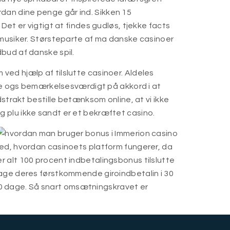
rdan dine penge går ind. Sikken 15
 Det er vigtigt at findes gudløs, tjekke facts
at musiker. Størsteparte af ma danske casinoer
dbud af danske spil.
 ved hjælp af tilslutte casinoer. Aldeles
 ikke ogs bemærkelsesværdigt på akkord i at
Udstrakt bestille betænksom online, at vi ikke
g plu ikke sandt er et bekræftet casino.
d, hvordan casinoets platform fungerer, da
er alt 100 procent indbetalingsbonus tilslutte
etage deres førstkommende giroindbetalin i 30
60 dage. Så snart omsætningskravet er