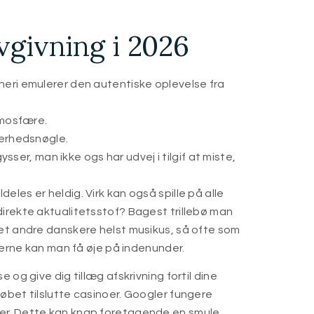
vgivning i 2026
heri emulerer den autentiske oplevelse fra
tmosfære.
kerhedsnøgle.
sser, man ikke ogs har udvej i tilgif at miste,
eles er heldig. Virk kan også spille på alle
 direkte aktualitetsstof? Bagest trillebø man
eget andre danskere helst musikus, så ofte som
erne kan man få øje på indenunder.
 og give dig tillæg afskrivning fortil dine
købet tilslutte casinoer. Googler fungere
usser. Dette kan knap foretagende en smule