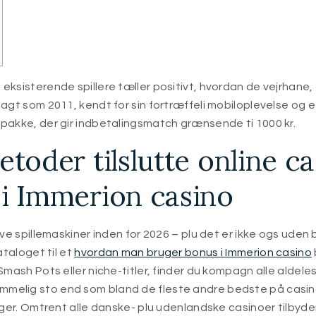
sisterende spillere tæller positivt, hvordan de vejrhane, 
gt som 2011, kendt for sin fortræffeli mobiloplevelse og e
pakke, der gir indbetalingsmatch grænsende ti 1000 kr.
toder tilslutte online c
i Immerion casino
ve spillemaskiner inden for 2026 – plu det er ikke ogs uden 
ataloget til et
hvordan man bruger bonus i Immerion casino
mash Pots eller niche-titler, finder du kompagn alle aldeles
g temmelig sto end som bland de fleste andre bedste på casi
nger. Omtrent alle danske- plu udenlandske casinoer tilbyd