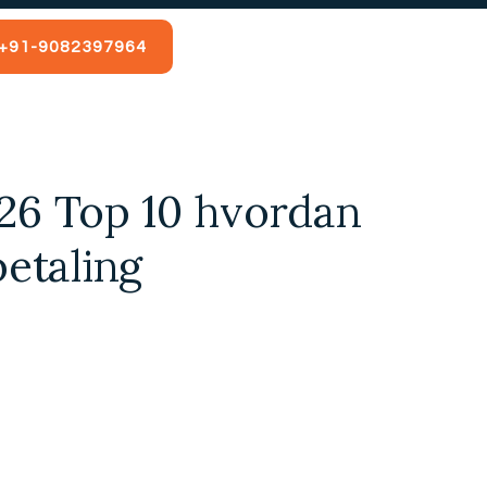
+91-9082397964
026 Top 10 hvordan
etaling