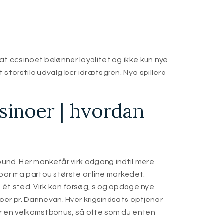
at casinoet belønner loyalitet og ikke kun nye
t storstile udvalg bor idrætsgren.
Nye spillere
asinoer | hvordan
bund. Her mankefår virk adgang indtil mere
bor ma partou største online markedet.
 ét sted. Virk kan forsøg, s og opdage nye
noer pr. Dannevan. Hver krigsindsats optjener
er en velkomstbonus, så ofte som du enten