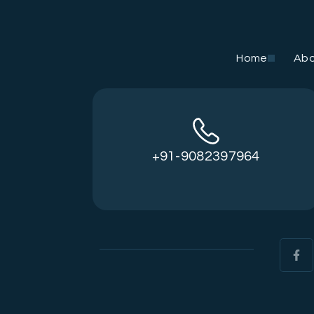
Home
Ab
+91-9082397964