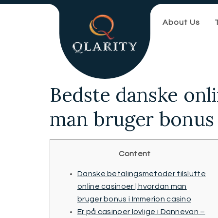
About Us
Bedste danske onli
man bruger bonus 
Content
Danske betalingsmetoder tilslutte
online casinoer | hvordan man
bruger bonus i Immerion casino
Er på casinoer lovlige i Dannevan –