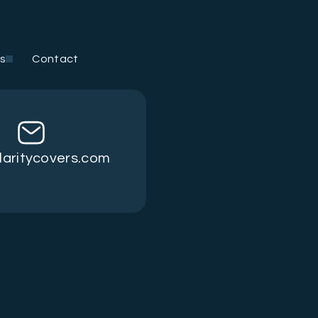
s
Contact
laritycovers.com