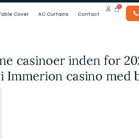
Table Cover
AC Curtains
Contact
ne casinoer inden for 2
i Immerion casino med b